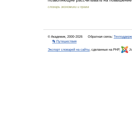
позволяющие рассчитывать на повышение 
словарь экономики и права
© Академик, 2000-2026
Обратная связь:
Техподдерж
👣 Путешествия
Экспорт словарей на сайты
, сделанные на PHP,
Jo