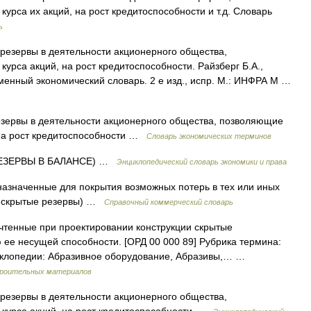
рса их акций, на рост кредитоспособности и т.д. Словарь
ь
резервы в деятельности акционерного общества,
урса акций, на рост кредитоспособности. Райзберг Б.А.,
менный экономический словарь. 2 е изд., испр. М.: ИНФРА М …
рвы в деятельности акционерного общества, позволяющие
 на рост кредитоспособности …
Словарь экономических терминов
РЕЗЕРВЫ В БАЛАНСЕ) …
Энциклопедический словарь экономики и права
значенные для покрытия возможных потерь в тех или иных
м. скрытые резервы) …
Справочный коммерческий словарь
чтенные при проектировании конструкции скрытые
ее несущей способности. [ОРД 00 000 89] Рубрика термина:
циклопедии: Абразивное оборудование, Абразивы,… …
строительных материалов
резервы в деятельности акционерного общества,