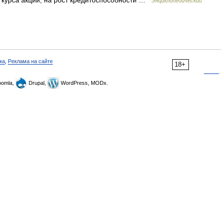
курса акций, на рост кредитоспособности …
Энциклопедический
ка
,
Реклама на сайте
18+
omla,
Drupal,
WordPress, MODx.