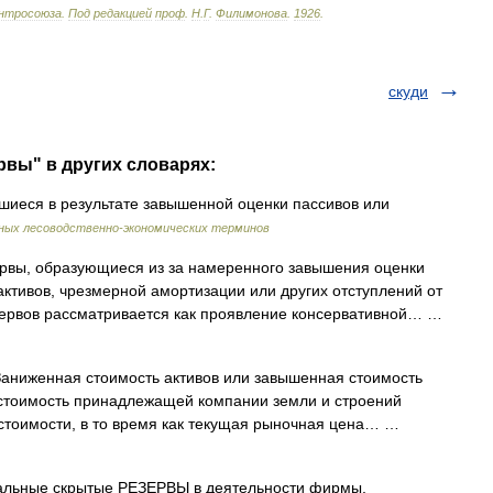
нтросоюза
.
Под
редакцией
проф
.
Н
.
Г
.
Филимонова
.
1926
.
скуди
рвы" в других словарях:
иеся в результате завышенной оценки пассивов или
вных лесоводственно-экономических терминов
вы, образующиеся из за намеренного завышения оценки
активов, чрезмерной амортизации или других отступлений от
зервов рассматривается как проявление консервативной… …
иженная стоимость активов или завышенная стоимость
 стоимость принадлежащей компании земли и строений
 стоимости, в то время как текущая рыночная цена… …
льные скрытые РЕЗЕРВЫ в деятельности фирмы,