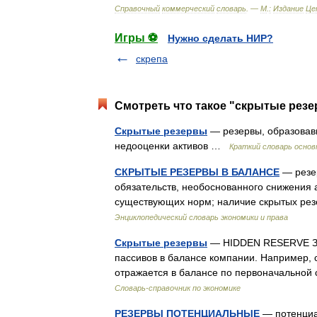
Справочный
коммерческий
словарь
. —
М
.
:
Издание
Це
Игры ⚽
Нужно сделать НИР?
скрепа
Смотреть что такое "скрытые резе
Скрытые резервы
— резервы, образовавш
недооценки активов …
Краткий словарь осно
СКРЫТЫЕ РЕЗЕРВЫ В БАЛАНСЕ
— резер
обязательств, необоснованного снижения 
существующих норм; наличие скрытых ре
Энциклопедический словарь экономики и права
Скрытые резервы
— HIDDEN RESERVE Зан
пассивов в балансе компании. Например,
отражается в балансе по первоначальной
Словарь-справочник по экономике
РЕЗЕРВЫ ПОТЕНЦИАЛЬНЫЕ
— потенциа