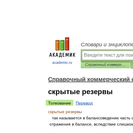
Словари и энциклоп
academic.ru
Справочный коммерческий словарь
Справочный коммерческий 
скрытые резервы
Толкование
Перевод
скрытые
резервы
так
называется
в
балансоведении
часть
отражения
в
балансе
,
вследствие
слишко