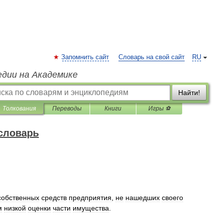
Запомнить сайт
Словарь на свой сайт
RU
едии на Академике
Найти!
Толкования
Переводы
Книги
Игры ⚽
словарь
собственных
средств
предприятия
,
не
нашедших
своего
м
низкой
оценки
части
имущества
.